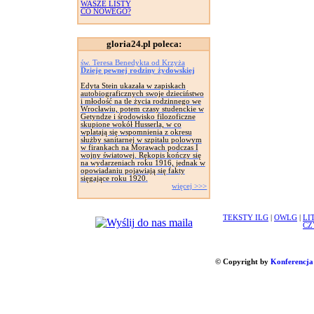
WASZE LISTY
CO NOWEGO?
gloria24.pl poleca:
św. Teresa Benedykta od Krzyża
Dzieje pewnej rodziny żydowskiej
Edyta Stein ukazała w zapiskach
autobiograficznych swoje dzieciństwo
i młodość na tle życia rodzinnego we
Wrocławiu, potem czasy studenckie w
Getyndze i środowisko filozoficzne
skupione wokół Husserla, w co
wplatają się wspomnienia z okresu
służby sanitarnej w szpitalu polowym
w firankach na Morawach podczas I
wojny światowej. Rękopis kończy się
na wydarzeniach roku 1916, jednak w
opowiadaniu pojawiają się fakty
sięgające roku 1920.
więcej >>>
TEKSTY ILG
|
OWLG
|
LI
CZ
© Copyright by
Konferencja 