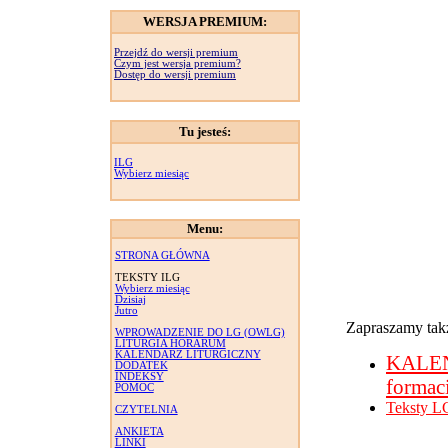
WERSJA PREMIUM:
Przejdź do wersji premium
Czym jest wersja premium?
Dostęp do wersji premium
Tu jesteś:
ILG
Wybierz miesiąc
Menu:
STRONA GŁÓWNA
TEKSTY ILG
Wybierz miesiąc
Dzisiaj
Jutro
Zapraszamy takż
WPROWADZENIE DO LG (OWLG)
LITURGIA HORARUM
KALENDARZ LITURGICZNY
KALE
DODATEK
INDEKSY
formac
POMOC
Teksty L
CZYTELNIA
ANKIETA
LINKI