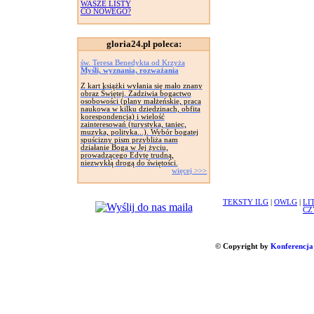
WASZE LISTY
CO NOWEGO?
gloria24.pl poleca:
św. Teresa Benedykta od Krzyża
Myśli, wyznania, rozważania
Z kart książki wyłania się mało znany
obraz Świętej. Zadziwia bogactwo
osobowości (plany małżeńskie, praca
naukowa w kilku dziedzinach, obfita
korespondencja) i wielość
zainteresowań (turystyka, taniec,
muzyka, polityka...). Wybór bogatej
spuścizny pism przybliża nam
działanie Boga w Jej życiu,
prowadzącego Edytę trudną,
niezwykłą drogą do świętości.
więcej >>>
TEKSTY ILG
|
OWLG
|
LI
CZ
© Copyright by
Konferencja 