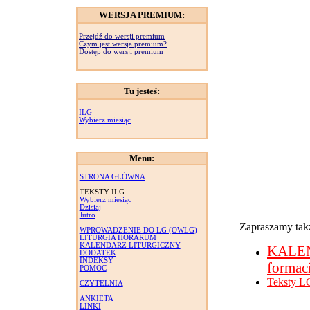
WERSJA PREMIUM:
Przejdź do wersji premium
Czym jest wersja premium?
Dostęp do wersji premium
Tu jesteś:
ILG
Wybierz miesiąc
Menu:
STRONA GŁÓWNA
TEKSTY ILG
Wybierz miesiąc
Dzisiaj
Jutro
Zapraszamy takż
WPROWADZENIE DO LG (OWLG)
LITURGIA HORARUM
KALENDARZ LITURGICZNY
KALE
DODATEK
INDEKSY
formac
POMOC
Teksty L
CZYTELNIA
ANKIETA
LINKI