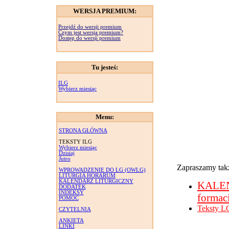
WERSJA PREMIUM:
Przejdź do wersji premium
Czym jest wersja premium?
Dostęp do wersji premium
Tu jesteś:
ILG
Wybierz miesiąc
Menu:
STRONA GŁÓWNA
TEKSTY ILG
Wybierz miesiąc
Dzisiaj
Jutro
Zapraszamy takż
WPROWADZENIE DO LG (OWLG)
LITURGIA HORARUM
KALENDARZ LITURGICZNY
KALE
DODATEK
INDEKSY
formac
POMOC
Teksty L
CZYTELNIA
ANKIETA
LINKI