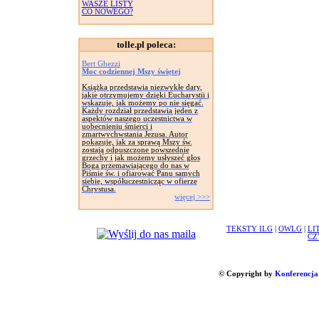
WASZE LISTY
CO NOWEGO?
tolle.pl poleca:
Bert Ghezzi
Moc codziennej Mszy świętej
Książka przedstawia niezwykłe dary,
jakie otrzymujemy dzięki Eucharystii i
wskazuje, jak możemy po nie sięgać.
Każdy rozdział przedstawia jeden z
aspektów naszego uczestnictwa w
uobecnieniu śmierci i
zmartwychwstania Jezusa. Autor
pokazuje, jak za sprawą Mszy św.
zostają odpuszczone powszednie
grzechy i jak możemy usłyszeć głos
Boga przemawiającego do nas w
Piśmie św. i ofiarować Panu samych
siebie, współuczestnicząc w ofierze
Chrystusa.
więcej >>>
TEKSTY ILG
|
OWLG
|
LI
CZ
© Copyright by
Konferencja 