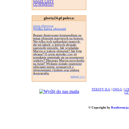
WASZE LISTY
CO NOWEGO?
gloria24.pl poleca:
praca zbiorowa
Wielka księga objawień
Bogato ilustrowane kompendium na
temat objawień maryjnych na świecie.
Nie tylko tych najbardziej znanych,
ale też takich, o których słyszało
naprawdę niewielu. Jak wyglądała
Maryja w trakcie objawień? Jak była
ubrana? O czym mówiła i czy jej
przesłanie zmieniało się na przestrzeni
wieków? Dlaczego Maryja przychodzi
na świat? Wydanie zostało opatrzone
zdjęciami miejsc związanych z
objawieniami i kultem oraz piękną
ikonografią.
więcej >>>
TEKSTY ILG
|
OWLG
|
LI
CZ
© Copyright by
Konferencja 