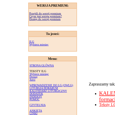
WERSJA PREMIUM:
Przejdź do wersji premium
Czym jest wersja premium?
Dostęp do wersji premium
Tu jesteś:
ILG
Wybierz miesiąc
Menu:
STRONA GŁÓWNA
TEKSTY ILG
Wybierz miesiąc
Dzisiaj
Jutro
Zapraszamy takż
WPROWADZENIE DO LG (OWLG)
LITURGIA HORARUM
KALENDARZ LITURGICZNY
KALE
DODATEK
INDEKSY
formac
POMOC
Teksty L
CZYTELNIA
ANKIETA
LINKI