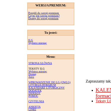
WERSJA PREMIUM:
Przejdź do wersji premium
Czym jest wersja premium?
Dostęp do wersji premium
Tu jesteś:
ILG
Wybierz miesiąc
Menu:
STRONA GŁÓWNA
TEKSTY ILG
Wybierz miesiąc
Dzisiaj
Jutro
Zapraszamy takż
WPROWADZENIE DO LG (OWLG)
LITURGIA HORARUM
KALENDARZ LITURGICZNY
KALE
DODATEK
INDEKSY
formac
POMOC
Teksty L
CZYTELNIA
ANKIETA
LINKI