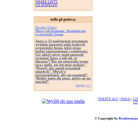
WASZE LISTY
CO NOWEGO?
tolle.pl poleca:
Rinaldo Falsini
Słowa jak kamienie. Skandaliczne
wypowiedzi Jezusa
Autor w 33 medytacjach przystępnie
wyjaśnia znaczenie wielu trudnych
wypowiedzi Jezusa, które mogą
budzić niezrozumienie i wątpliwości.
Czy takich rzeczy mógł naprawdę
wymagać Jezus, a jeśli tak, to
dlaczego? "Kto nie nienawidzi swego
ojca i matki, nie jest mnie godzien";
"Pozwól, aby umarli pogrzebali
umarłych"; "Mówił w
przypowieściach, aby nie rozumieli";
"Byłoby lepiej dla niego, gdyby się nie
narodził".
więcej >>>
TEKSTY ILG
|
OWLG
|
LI
CZ
© Copyright by
Konferencja 