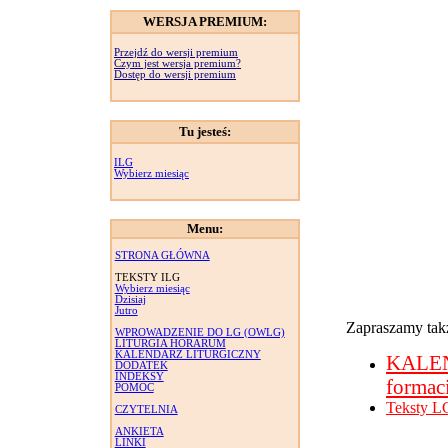
WERSJA PREMIUM:
Przejdź do wersji premium
Czym jest wersja premium?
Dostęp do wersji premium
Tu jesteś:
ILG
Wybierz miesiąc
Menu:
STRONA GŁÓWNA
TEKSTY ILG
Wybierz miesiąc
Dzisiaj
Jutro
Zapraszamy takż
WPROWADZENIE DO LG (OWLG)
LITURGIA HORARUM
KALENDARZ LITURGICZNY
KALE
DODATEK
INDEKSY
formac
POMOC
Teksty L
CZYTELNIA
ANKIETA
LINKI