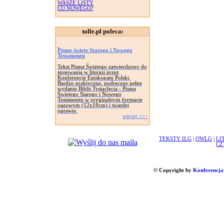
WASZE LISTY
CO NOWEGO?
tolle.pl poleca:
Pismo święte Starego i Nowego
Testamentu
Tekst Pisma Świętego zatwierdzony do
stosowania w liturgii przez
Konferencję Episkopatu Polski.
Bardzo praktyczne, podręczne pełne
wydanie Biblii Tysiąclecia - Pisma
Świętego Starego i Nowego
Testamentu w oryginalnym formacie
oazowym (12x18cm) i twardej
oprawie.
więcej >>>
TEKSTY ILG
|
OWLG
|
LI
CZ
© Copyright by
Konferencja 