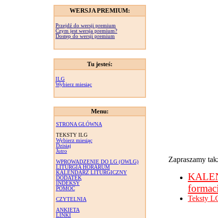
WERSJA PREMIUM:
Przejdź do wersji premium
Czym jest wersja premium?
Dostęp do wersji premium
Tu jesteś:
ILG
Wybierz miesiąc
Menu:
STRONA GŁÓWNA
TEKSTY ILG
Wybierz miesiąc
Dzisiaj
Jutro
Zapraszamy takż
WPROWADZENIE DO LG (OWLG)
LITURGIA HORARUM
KALENDARZ LITURGICZNY
KALE
DODATEK
INDEKSY
formac
POMOC
Teksty L
CZYTELNIA
ANKIETA
LINKI