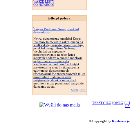
WASZE LISTY
CO NOWEGO?
tolle.pl poleca:
Księga Psalmów. Nowy przekład
dynamiczny
Nowy, dynamiczny przekład Księgi
Psalmów to zwiastun zakrojonego na
wielką skalę projektu, który ma objąć
przekład całego Pisma Świętego.
Wychodzi on naprzeciw
zapotrzebowaniu na tekst ksiąg
świętych podany w sposób możliwie
najbardziej zrozumiały dla
współczesnych odbiorców. Dzięki
zastosowaniu metody tłumaczenia
używającej dynamicznych
równoważników znaczeniowych to, co
powszednie, nabiera tu cech
świętowania, dzięki czemu duch
modlitwy może przeniknąć wszystkie
dziedziny życia.
więcej >>>
TEKSTY ILG
|
OWLG
|
LI
CZ
© Copyright by
Konferencja 