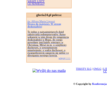
WASZE LISTY
CO NOWEGO?
gloria24.pl poleca:
św. Alfons Maria Ligouri
Droga do świętości. W stronę
doskonałości
To jedno z najważniejszych dzieł
założyciela redemptorystów. Autor
wskazuje w nim drogę do osiągnięcia
doskonałości w Bogu, do czego
powołany jest każdy wierzący w
Chrystusa. Mówi m.in. o oziębłości
duchowej, o wewnętrznym
umartwieniu, o walce duchowej, o
ewangelicznym zaparciu się siebie i o
dźwiganiu swojego krzyża.
więcej >>>
TEKSTY ILG
|
OWLG
|
LI
CZ
© Copyright by
Konferencja 