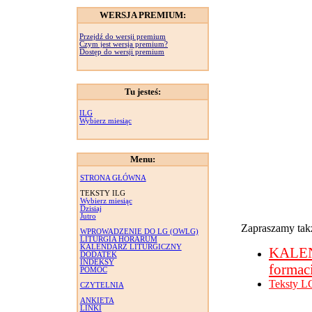
WERSJA PREMIUM:
Przejdź do wersji premium
Czym jest wersja premium?
Dostęp do wersji premium
Tu jesteś:
ILG
Wybierz miesiąc
Menu:
STRONA GŁÓWNA
TEKSTY ILG
Wybierz miesiąc
Dzisiaj
Jutro
Zapraszamy takż
WPROWADZENIE DO LG (OWLG)
LITURGIA HORARUM
KALENDARZ LITURGICZNY
KALE
DODATEK
INDEKSY
formac
POMOC
Teksty L
CZYTELNIA
ANKIETA
LINKI