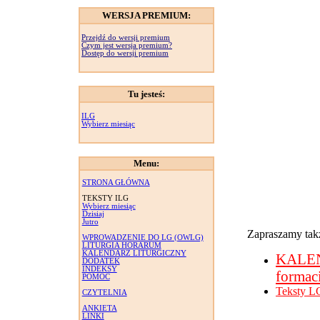
WERSJA PREMIUM:
Przejdź do wersji premium
Czym jest wersja premium?
Dostęp do wersji premium
Tu jesteś:
ILG
Wybierz miesiąc
Menu:
STRONA GŁÓWNA
TEKSTY ILG
Wybierz miesiąc
Dzisiaj
Jutro
Zapraszamy takż
WPROWADZENIE DO LG (OWLG)
LITURGIA HORARUM
KALENDARZ LITURGICZNY
KALE
DODATEK
INDEKSY
formac
POMOC
Teksty L
CZYTELNIA
ANKIETA
LINKI