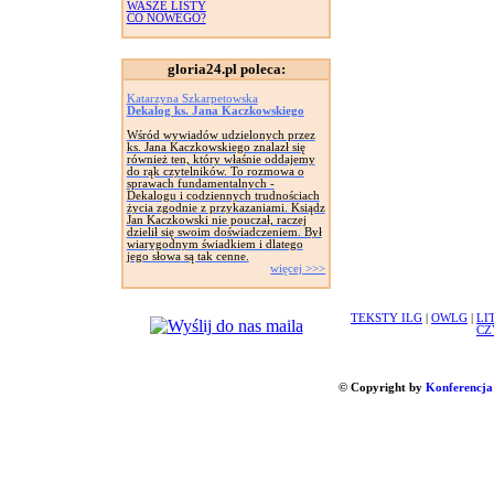
WASZE LISTY
CO NOWEGO?
gloria24.pl poleca:
Katarzyna Szkarpetowska
Dekalog ks. Jana Kaczkowskiego
Wśród wywiadów udzielonych przez
ks. Jana Kaczkowskiego znalazł się
również ten, który właśnie oddajemy
do rąk czytelników. To rozmowa o
sprawach fundamentalnych -
Dekalogu i codziennych trudnościach
życia zgodnie z przykazaniami. Ksiądz
Jan Kaczkowski nie pouczał, raczej
dzielił się swoim doświadczeniem. Był
wiarygodnym świadkiem i dlatego
jego słowa są tak cenne.
więcej >>>
TEKSTY ILG
|
OWLG
|
LI
CZ
© Copyright by
Konferencja 