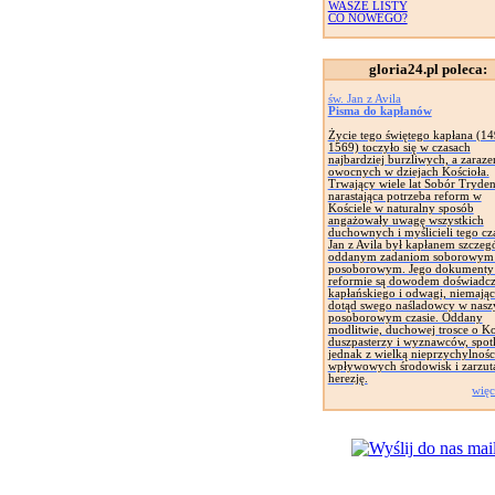
WASZE LISTY
CO NOWEGO?
gloria24.pl poleca:
św. Jan z Avila
Pisma do kapłanów
Życie tego świętego kapłana (1
1569) toczyło się w czasach
najbardziej burzliwych, a zaraz
owocnych w dziejach Kościoła.
Trwający wiele lat Sobór Tryden
narastająca potrzeba reform w
Kościele w naturalny sposób
angażowały uwagę wszystkich
duchownych i myślicieli tego cz
Jan z Avila był kapłanem szczeg
oddanym zadaniom soborowym 
posoborowym. Jego dokumenty
reformie są dowodem doświadcz
kapłańskiego i odwagi, niemając
dotąd swego naśladowcy w nas
posoborowym czasie. Oddany
modlitwie, duchowej trosce o Ko
duszpasterzy i wyznawców, spotk
jednak z wielką nieprzychylnośc
wpływowych środowisk i zarzut
herezję.
więc