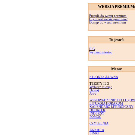
WERSJA PREMIUM
Przejdź do wersji premium
Czym jest wersja premium?
Dostęp do wersji premium
Tu jesteś:
ILG
Wybierz miesiąc
Menu:
STRONA GŁÓWNA
TEKSTY ILG
Wybierz miesiąc
Dzisiaj
Jutro
WPROWADZENIE DO LG (OW
LITURGIA HORARUM
KALENDARZ LITURGICZNY
DODATEK
INDEKSY
POMOC
CZYTELNIA
ANKIETA
LINKI