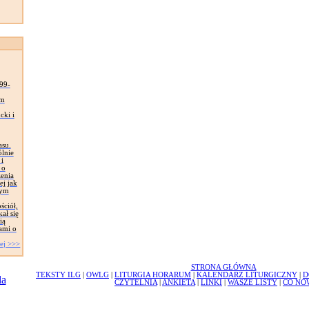
499-
em
cki i
asu.
ólnie
i
 o
enia
ej jak
zym
ściół,
ał się
ią
ami o
ej >>>
STRONA GŁÓWNA
TEKSTY ILG
|
OWLG
|
LITURGIA HORARUM
|
KALENDARZ LITURGICZNY
|
D
CZYTELNIA
|
ANKIETA
|
LINKI
|
WASZE LISTY
|
CO NO