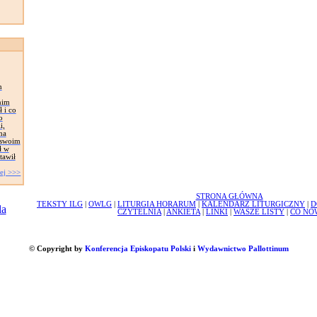
h
nim
 i co
o
i,
na
e swoim
ł w
stawił
ej >>>
STRONA GŁÓWNA
TEKSTY ILG
|
OWLG
|
LITURGIA HORARUM
|
KALENDARZ LITURGICZNY
|
D
CZYTELNIA
|
ANKIETA
|
LINKI
|
WASZE LISTY
|
CO NO
© Copyright by
Konferencja Episkopatu Polski
i
Wydawnictwo Pallottinum