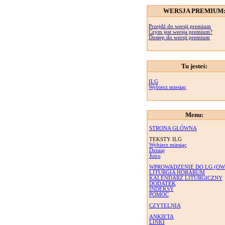
WERSJA PREMIUM
Przejdź do wersji premium
Czym jest wersja premium?
Dostęp do wersji premium
Tu jesteś:
ILG
Wybierz miesiąc
Menu:
STRONA GŁÓWNA
TEKSTY ILG
Wybierz miesiąc
Dzisiaj
Jutro
WPROWADZENIE DO LG (OW
LITURGIA HORARUM
KALENDARZ LITURGICZNY
DODATEK
INDEKSY
POMOC
CZYTELNIA
ANKIETA
LINKI