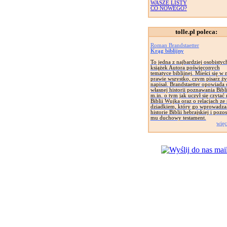
WASZE LISTY
CO NOWEGO?
tolle.pl poleca:
Roman Brandstaetter
Krąg biblijny
To jedna z najbardziej osobistyc
książek Autora poświęconych
tematyce biblijnej. Mieści się w 
prawie wszystko, czym pisarz żył
napisał. Brandstaetter opowiada 
własnej historii poznawania Bibli
m.in. o tym jak uczył się czytać 
Biblii Wujka oraz o relacjach z
dziadkiem, który go wprowadza
historie Biblii hebrajskiej i pozo
mu duchowy testament.
więc