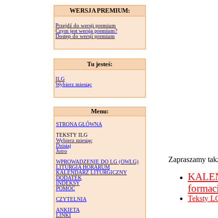
WERSJA PREMIUM:
Przejdź do wersji premium
Czym jest wersja premium?
Dostęp do wersji premium
Tu jesteś:
ILG
Wybierz miesiąc
Menu:
STRONA GŁÓWNA
TEKSTY ILG
Wybierz miesiąc
Dzisiaj
Jutro
Zapraszamy takż
WPROWADZENIE DO LG (OWLG)
LITURGIA HORARUM
KALENDARZ LITURGICZNY
KALE
DODATEK
INDEKSY
formac
POMOC
Teksty L
CZYTELNIA
ANKIETA
LINKI