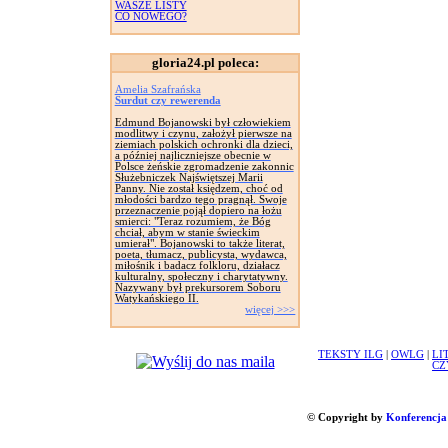
WASZE LISTY
CO NOWEGO?
gloria24.pl poleca:
Amelia Szafrańska
Surdut czy rewerenda
Edmund Bojanowski był człowiekiem
modlitwy i czynu, założył pierwsze na
ziemiach polskich ochronki dla dzieci,
a później najliczniejsze obecnie w
Polsce żeńskie zgromadzenie zakonnic
Służebniczek Najświętszej Marii
Panny. Nie został księdzem, choć od
młodości bardzo tego pragnął. Swoje
przeznaczenie pojął dopiero na łożu
smierci: "Teraz rozumiem, że Bóg
chciał, abym w stanie świeckim
umierał". Bojanowski to także literat,
poeta, tłumacz, publicysta, wydawca,
miłośnik i badacz folkloru, działacz
kulturalny, społeczny i charytatywny.
Nazywany był prekursorem Soboru
Watykańskiego II.
więcej >>>
TEKSTY ILG
|
OWLG
|
LI
CZ
© Copyright by
Konferencja 