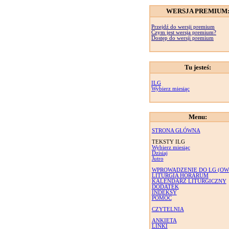
WERSJA PREMIUM
Przejdź do wersji premium
Czym jest wersja premium?
Dostęp do wersji premium
Tu jesteś:
ILG
Wybierz miesiąc
Menu:
STRONA GŁÓWNA
TEKSTY ILG
Wybierz miesiąc
Dzisiaj
Jutro
WPROWADZENIE DO LG (OW
LITURGIA HORARUM
KALENDARZ LITURGICZNY
DODATEK
INDEKSY
POMOC
CZYTELNIA
ANKIETA
LINKI