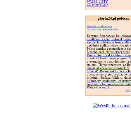
WASZE LISTY
CO NOWEGO?
gloria24.pl poleca:
Amelia Szafrańska
Surdut czy rewerenda
Edmund Bojanowski był człowi
modlitwy i czynu, założył pierw
ziemiach polskich ochronki dla d
a później najliczniejsze obecnie
Polsce żeńskie zgromadzenie za
Służebniczek Najświętszej Marii
Panny. Nie został księdzem, cho
młodości bardzo tego pragnął. 
przeznaczenie pojął dopiero na 
smierci: "Teraz rozumiem, że Bó
chciał, abym w stanie świeckim
umierał". Bojanowski to także lit
poeta, tłumacz, publicysta, wyd
miłośnik i badacz folkloru, dział
kulturalny, społeczny i charytat
Nazywany był prekursorem Sob
Watykańskiego II.
więc