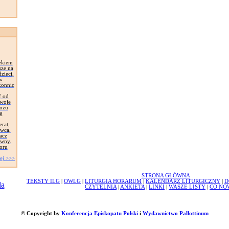
ekiem
sze na
zieci,
 w
konnic
ć od
Swoje
łożu
g
erat,
awca,
acz
ywny.
oru
ej >>>
STRONA GŁÓWNA
TEKSTY ILG
|
OWLG
|
LITURGIA HORARUM
|
KALENDARZ LITURGICZNY
|
D
CZYTELNIA
|
ANKIETA
|
LINKI
|
WASZE LISTY
|
CO NO
© Copyright by
Konferencja Episkopatu Polski
i
Wydawnictwo Pallottinum