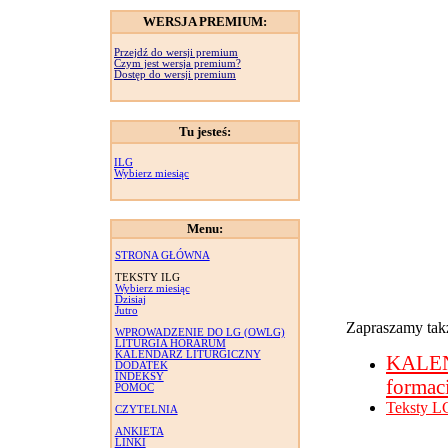
WERSJA PREMIUM:
Przejdź do wersji premium
Czym jest wersja premium?
Dostęp do wersji premium
Tu jesteś:
ILG
Wybierz miesiąc
Menu:
STRONA GŁÓWNA
TEKSTY ILG
Wybierz miesiąc
Dzisiaj
Jutro
Zapraszamy takż
WPROWADZENIE DO LG (OWLG)
LITURGIA HORARUM
KALENDARZ LITURGICZNY
KALE
DODATEK
INDEKSY
formac
POMOC
Teksty L
CZYTELNIA
ANKIETA
LINKI