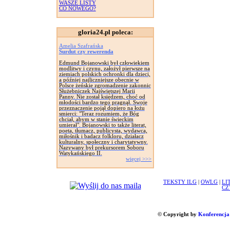
WASZE LISTY
CO NOWEGO?
gloria24.pl poleca:
Amelia Szafrańska
Surdut czy rewerenda
Edmund Bojanowski był człowiekiem
modlitwy i czynu, założył pierwsze na
ziemiach polskich ochronki dla dzieci,
a później najliczniejsze obecnie w
Polsce żeńskie zgromadzenie zakonnic
Służebniczek Najświętszej Marii
Panny. Nie został księdzem, choć od
młodości bardzo tego pragnął. Swoje
przeznaczenie pojął dopiero na łożu
smierci: "Teraz rozumiem, że Bóg
chciał, abym w stanie świeckim
umierał". Bojanowski to także literat,
poeta, tłumacz, publicysta, wydawca,
miłośnik i badacz folkloru, działacz
kulturalny, społeczny i charytatywny.
Nazywany był prekursorem Soboru
Watykańskiego II.
więcej >>>
TEKSTY ILG
|
OWLG
|
LI
CZ
© Copyright by
Konferencja 