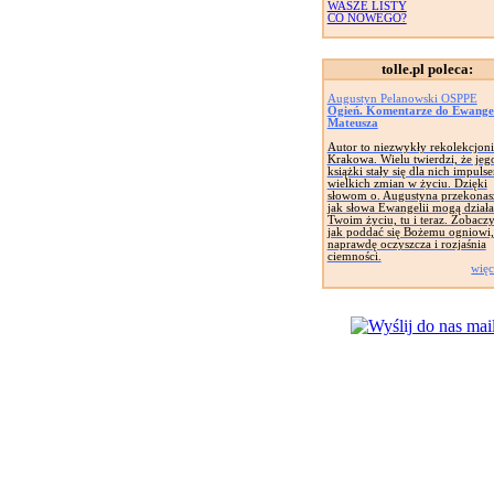
WASZE LISTY
CO NOWEGO?
tolle.pl poleca:
Augustyn Pelanowski OSPPE
Ogień. Komentarze do Ewangeli
Mateusza
Autor to niezwykły rekolekcjoni
Krakowa. Wielu twierdzi, że jeg
książki stały się dla nich impuls
wielkich zmian w życiu. Dzięki
słowom o. Augustyna przekonasz
jak słowa Ewangelii mogą dział
Twoim życiu, tu i teraz. Zobaczy
jak poddać się Bożemu ogniowi,
naprawdę oczyszcza i rozjaśnia
ciemności.
więc