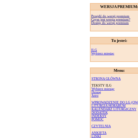
WERSJA PREMIUM
Przejdź do wersji premium
Czym jest wersja premium?
Dostęp do wersji premium
Tu jesteś:
ILG
Wybierz miesiąc
Menu:
STRONA GŁÓWNA
TEKSTY ILG
Wybierz miesiąc
Dzisiaj
Jutro
WPROWADZENIE DO LG (OW
LITURGIA HORARUM
KALENDARZ LITURGICZNY
DODATEK
INDEKSY
POMOC
CZYTELNIA
ANKIETA
LINKI