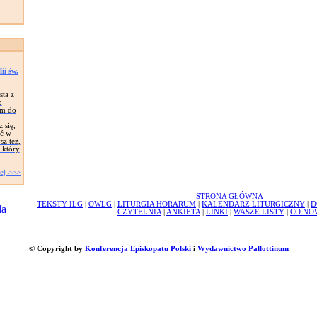
i św.
sta z
o
em do
 się,
ać w
sz też,
 który
ej >>>
STRONA GŁÓWNA
TEKSTY ILG
|
OWLG
|
LITURGIA HORARUM
|
KALENDARZ LITURGICZNY
|
D
CZYTELNIA
|
ANKIETA
|
LINKI
|
WASZE LISTY
|
CO NO
© Copyright by
Konferencja Episkopatu Polski
i
Wydawnictwo Pallottinum