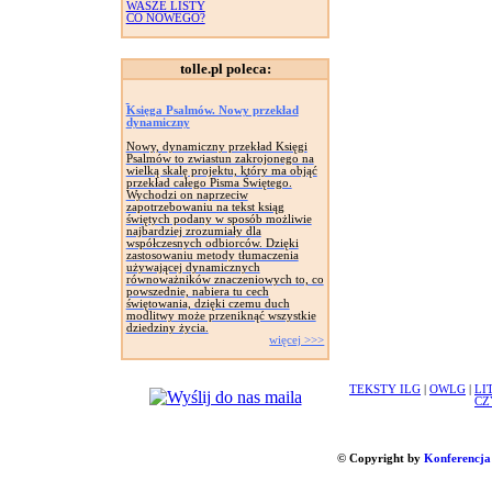
WASZE LISTY
CO NOWEGO?
tolle.pl poleca:
Księga Psalmów. Nowy przekład
dynamiczny
Nowy, dynamiczny przekład Księgi
Psalmów to zwiastun zakrojonego na
wielką skalę projektu, który ma objąć
przekład całego Pisma Świętego.
Wychodzi on naprzeciw
zapotrzebowaniu na tekst ksiąg
świętych podany w sposób możliwie
najbardziej zrozumiały dla
współczesnych odbiorców. Dzięki
zastosowaniu metody tłumaczenia
używającej dynamicznych
równoważników znaczeniowych to, co
powszednie, nabiera tu cech
świętowania, dzięki czemu duch
modlitwy może przeniknąć wszystkie
dziedziny życia.
więcej >>>
TEKSTY ILG
|
OWLG
|
LI
CZ
© Copyright by
Konferencja 