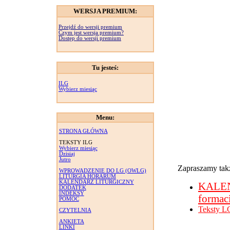
WERSJA PREMIUM:
Przejdź do wersji premium
Czym jest wersja premium?
Dostęp do wersji premium
Tu jesteś:
ILG
Wybierz miesiąc
Menu:
STRONA GŁÓWNA
TEKSTY ILG
Wybierz miesiąc
Dzisiaj
Jutro
Zapraszamy takż
WPROWADZENIE DO LG (OWLG)
LITURGIA HORARUM
KALENDARZ LITURGICZNY
KALE
DODATEK
INDEKSY
formac
POMOC
Teksty L
CZYTELNIA
ANKIETA
LINKI