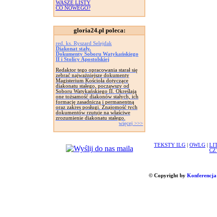
WASZE LISTY
CO NOWEGO?
gloria24.pl poleca:
red. ks. Ryszard Selejdak
Diakonat stały.
Dokumenty Soboru Watykańskiego
II i Stolicy Apostolskiej
Redaktor tego opracowania starał się
zebrać najważniejsze dokumenty
Magisterium Kościoła dotyczące
diakonatu stałego, począwszy od
Soboru Watykańskiego II. Określają
one tożsamość diakonów stałych, ich
formację zasadniczą i permanentną
oraz zakres posługi. Znajomość tych
dokumentów rzutuje na właściwe
zrozumienie diakonatu stałego.
więcej >>>
TEKSTY ILG
|
OWLG
|
LI
CZ
© Copyright by
Konferencja 