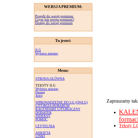
WERSJA PREMIUM:
Przejdź do wersji premium
Czym jest wersja premium?
Dostęp do wersji premium
Tu jesteś:
ILG
Wybierz miesiąc
Menu:
STRONA GŁÓWNA
TEKSTY ILG
Wybierz miesiąc
Dzisiaj
Jutro
Zapraszamy takż
WPROWADZENIE DO LG (OWLG)
LITURGIA HORARUM
KALENDARZ LITURGICZNY
KALE
DODATEK
INDEKSY
formac
POMOC
Teksty L
CZYTELNIA
ANKIETA
LINKI