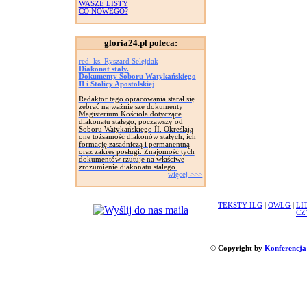
WASZE LISTY
CO NOWEGO?
gloria24.pl poleca:
red. ks. Ryszard Selejdak
Diakonat stały.
Dokumenty Soboru Watykańskiego
II i Stolicy Apostolskiej
Redaktor tego opracowania starał się
zebrać najważniejsze dokumenty
Magisterium Kościoła dotyczące
diakonatu stałego, począwszy od
Soboru Watykańskiego II. Określają
one tożsamość diakonów stałych, ich
formację zasadniczą i permanentną
oraz zakres posługi. Znajomość tych
dokumentów rzutuje na właściwe
zrozumienie diakonatu stałego.
więcej >>>
TEKSTY ILG
|
OWLG
|
LI
CZ
© Copyright by
Konferencja 