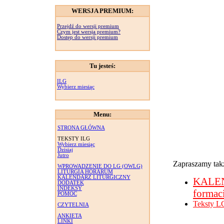
WERSJA PREMIUM:
Przejdź do wersji premium
Czym jest wersja premium?
Dostęp do wersji premium
Tu jesteś:
ILG
Wybierz miesiąc
Menu:
STRONA GŁÓWNA
TEKSTY ILG
Wybierz miesiąc
Dzisiaj
Jutro
Zapraszamy takż
WPROWADZENIE DO LG (OWLG)
LITURGIA HORARUM
KALENDARZ LITURGICZNY
KALE
DODATEK
INDEKSY
formac
POMOC
Teksty L
CZYTELNIA
ANKIETA
LINKI