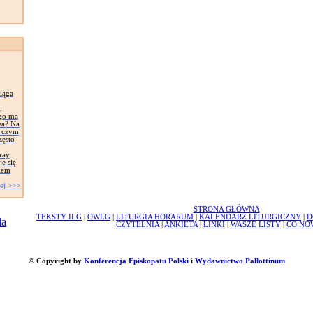
iąga
,
ego ma
wa? Na
, czym
zęsto
ray
e się
iem
ej >>>
STRONA GŁÓWNA
TEKSTY ILG
|
OWLG
|
LITURGIA HORARUM
|
KALENDARZ LITURGICZNY
|
D
CZYTELNIA
|
ANKIETA
|
LINKI
|
WASZE LISTY
|
CO NO
© Copyright by
Konferencja Episkopatu Polski
i
Wydawnictwo Pallottinum