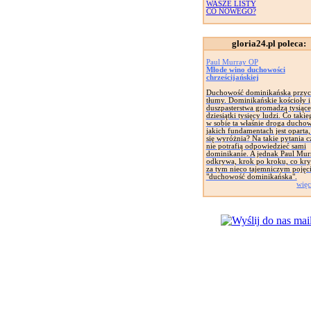
WASZE LISTY
CO NOWEGO?
gloria24.pl poleca:
Paul Murray OP
Młode wino duchowości
chrześcijańskiej
Duchowość dominikańska przyc
tłumy. Dominikańskie kościoły i
duszpasterstwa gromadzą tysiące
dziesiątki tysięcy ludzi. Co taki
w sobie ta właśnie droga ducho
jakich fundamentach jest oparta
się wyróżnia? Na takie pytania c
nie potrafią odpowiedzieć sami
dominikanie. A jednak Paul Mur
odkrywa, krok po kroku, co kryj
za tym nieco tajemniczym pojęc
"duchowość dominikańska".
więc