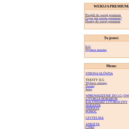
WERSJA PREMIUM
Przejdź do wersji premium
Czym jest wersja premium?
Dostęp do wersji premium
Tu jesteś:
ILG
Wybierz miesiąc
Menu:
STRONA GŁÓWNA
TEKSTY ILG
Wybierz miesiąc
Dzisiaj
Jutro
WPROWADZENIE DO LG (OW
LITURGIA HORARUM
KALENDARZ LITURGICZNY
DODATEK
INDEKSY
POMOC
CZYTELNIA
ANKIETA
LINKI