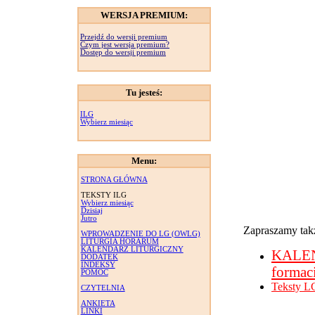
WERSJA PREMIUM:
Przejdź do wersji premium
Czym jest wersja premium?
Dostęp do wersji premium
Tu jesteś:
ILG
Wybierz miesiąc
Menu:
STRONA GŁÓWNA
TEKSTY ILG
Wybierz miesiąc
Dzisiaj
Jutro
Zapraszamy takż
WPROWADZENIE DO LG (OWLG)
LITURGIA HORARUM
KALENDARZ LITURGICZNY
KALE
DODATEK
INDEKSY
formac
POMOC
Teksty L
CZYTELNIA
ANKIETA
LINKI