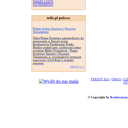
WASZE LISTY
CO NOWEGO?
tolle.pl poleca:
Pismo święte Starego i Nowego
Testamentu
Tekst Pisma Świętego zatwierdzony do
stosowania w liturgii przez
Konferencję Episkopatu Polski.
Bardzo praktyczne, podręczne pełne
wydanie Biblii Tysiąclecia - Pisma
Świętego Starego i Nowego
Testamentu w oryginalnym formacie
oazowym (12x18cm) i twardej
oprawie.
więcej >>>
TEKSTY ILG
|
OWLG
|
LI
CZ
© Copyright by
Konferencja 