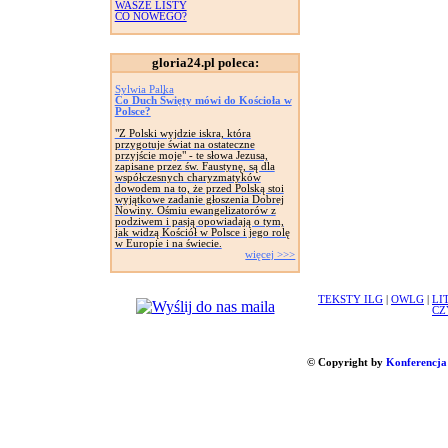
WASZE LISTY
CO NOWEGO?
gloria24.pl poleca:
Sylwia Palka
Co Duch Święty mówi do Kościoła w
Polsce?
"Z Polski wyjdzie iskra, która
przygotuje świat na ostateczne
przyjście moje" - te słowa Jezusa,
zapisane przez św. Faustynę, są dla
współczesnych charyzmatyków
dowodem na to, że przed Polską stoi
wyjątkowe zadanie głoszenia Dobrej
Nowiny. Ośmiu ewangelizatorów z
podziwem i pasją opowiadają o tym,
jak widzą Kościół w Polsce i jego rolę
w Europie i na świecie.
więcej >>>
TEKSTY ILG
|
OWLG
|
LI
CZ
© Copyright by
Konferencja 