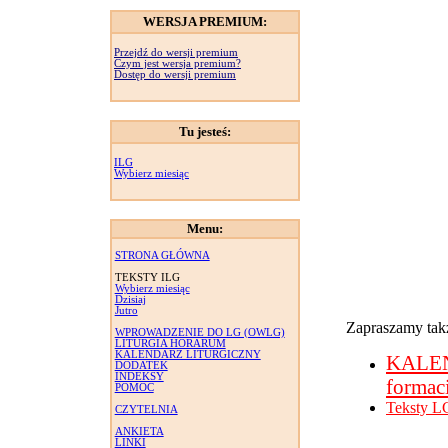
WERSJA PREMIUM:
Przejdź do wersji premium
Czym jest wersja premium?
Dostęp do wersji premium
Tu jesteś:
ILG
Wybierz miesiąc
Menu:
STRONA GŁÓWNA
TEKSTY ILG
Wybierz miesiąc
Dzisiaj
Jutro
Zapraszamy takż
WPROWADZENIE DO LG (OWLG)
LITURGIA HORARUM
KALENDARZ LITURGICZNY
KALE
DODATEK
INDEKSY
formac
POMOC
Teksty L
CZYTELNIA
ANKIETA
LINKI