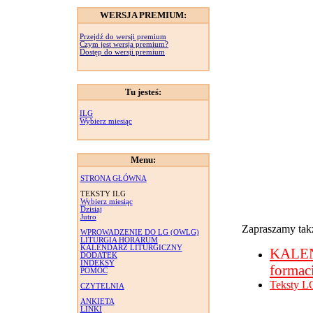
WERSJA PREMIUM:
Przejdź do wersji premium
Czym jest wersja premium?
Dostęp do wersji premium
Tu jesteś:
ILG
Wybierz miesiąc
Menu:
STRONA GŁÓWNA
TEKSTY ILG
Wybierz miesiąc
Dzisiaj
Jutro
Zapraszamy takż
WPROWADZENIE DO LG (OWLG)
LITURGIA HORARUM
KALENDARZ LITURGICZNY
KALE
DODATEK
INDEKSY
formac
POMOC
Teksty L
CZYTELNIA
ANKIETA
LINKI