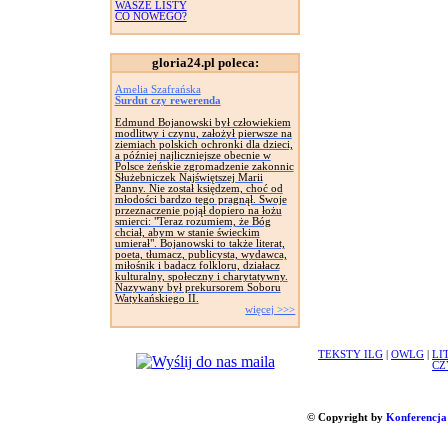
WASZE LISTY
CO NOWEGO?
gloria24.pl poleca:
Amelia Szafrańska
Surdut czy rewerenda
Edmund Bojanowski był człowiekiem
modlitwy i czynu, założył pierwsze na
ziemiach polskich ochronki dla dzieci,
a później najliczniejsze obecnie w
Polsce żeńskie zgromadzenie zakonnic
Służebniczek Najświętszej Marii
Panny. Nie został księdzem, choć od
młodości bardzo tego pragnął. Swoje
przeznaczenie pojął dopiero na łożu
smierci: "Teraz rozumiem, że Bóg
chciał, abym w stanie świeckim
umierał". Bojanowski to także literat,
poeta, tłumacz, publicysta, wydawca,
miłośnik i badacz folkloru, działacz
kulturalny, społeczny i charytatywny.
Nazywany był prekursorem Soboru
Watykańskiego II.
więcej >>>
TEKSTY ILG
|
OWLG
|
LI
CZ
© Copyright by
Konferencja 