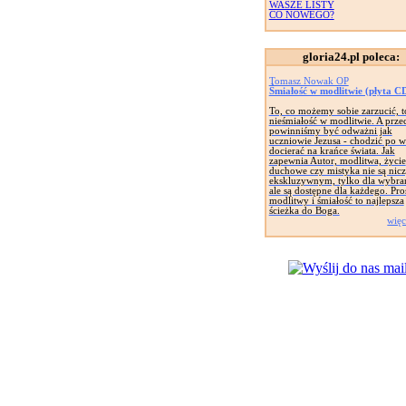
WASZE LISTY
CO NOWEGO?
gloria24.pl poleca:
Tomasz Nowak OP
Śmiałość w modlitwie (płyta C
To, co możemy sobie zarzucić, t
nieśmiałość w modlitwie. A prze
powinniśmy być odważni jak
uczniowie Jezusa - chodzić po w
docierać na krańce świata. Jak
zapewnia Autor, modlitwa, życie
duchowe czy mistyka nie są nic
ekskluzywnym, tylko dla wybra
ale są dostępne dla każdego. Pro
modlitwy i śmiałość to najlepsza
ścieżka do Boga.
więc