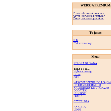
WERSJA PREMIUM
Przejdź do wersji premium
Czym jest wersja premium?
Dostęp do wersji premium
Tu jesteś:
ILG
Wybierz miesiąc
Menu:
STRONA GŁÓWNA
TEKSTY ILG
Wybierz miesiąc
Dzisiaj
Jutro
WPROWADZENIE DO LG (OW
LITURGIA HORARUM
KALENDARZ LITURGICZNY
DODATEK
INDEKSY
POMOC
CZYTELNIA
ANKIETA
LINKI