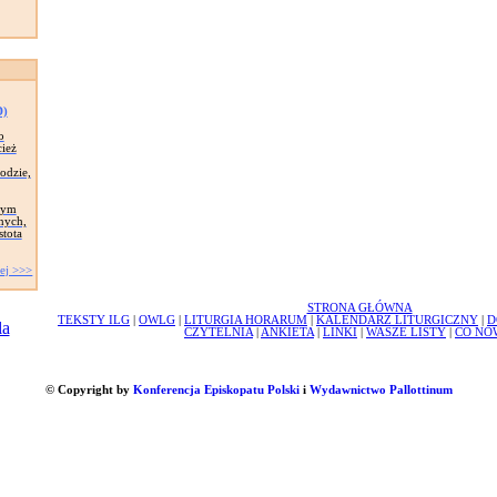
D)
o
cież
odzie,
zym
nych,
stota
ej >>>
STRONA GŁÓWNA
TEKSTY ILG
|
OWLG
|
LITURGIA HORARUM
|
KALENDARZ LITURGICZNY
|
D
CZYTELNIA
|
ANKIETA
|
LINKI
|
WASZE LISTY
|
CO NO
© Copyright by
Konferencja Episkopatu Polski
i
Wydawnictwo Pallottinum