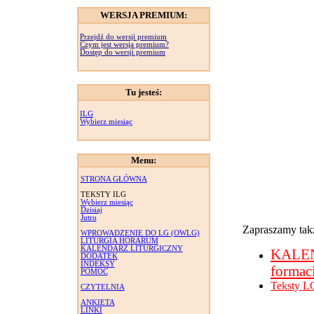
WERSJA PREMIUM:
Przejdź do wersji premium
Czym jest wersja premium?
Dostęp do wersji premium
Tu jesteś:
ILG
Wybierz miesiąc
Menu:
STRONA GŁÓWNA
TEKSTY ILG
Wybierz miesiąc
Dzisiaj
Jutro
Zapraszamy takż
WPROWADZENIE DO LG (OWLG)
LITURGIA HORARUM
KALENDARZ LITURGICZNY
KALE
DODATEK
INDEKSY
formac
POMOC
Teksty L
CZYTELNIA
ANKIETA
LINKI