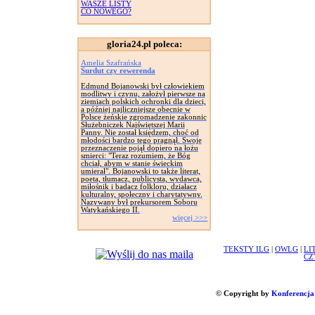
WASZE LISTY
CO NOWEGO?
gloria24.pl poleca:
Amelia Szafrańska
Surdut czy rewerenda
Edmund Bojanowski był człowiekiem
modlitwy i czynu, założył pierwsze na
ziemiach polskich ochronki dla dzieci,
a później najliczniejsze obecnie w
Polsce żeńskie zgromadzenie zakonnic
Służebniczek Najświętszej Marii
Panny. Nie został księdzem, choć od
młodości bardzo tego pragnął. Swoje
przeznaczenie pojął dopiero na łożu
smierci: "Teraz rozumiem, że Bóg
chciał, abym w stanie świeckim
umierał". Bojanowski to także literat,
poeta, tłumacz, publicysta, wydawca,
miłośnik i badacz folkloru, działacz
kulturalny, społeczny i charytatywny.
Nazywany był prekursorem Soboru
Watykańskiego II.
więcej >>>
TEKSTY ILG
|
OWLG
|
LI
CZ
© Copyright by
Konferencja 