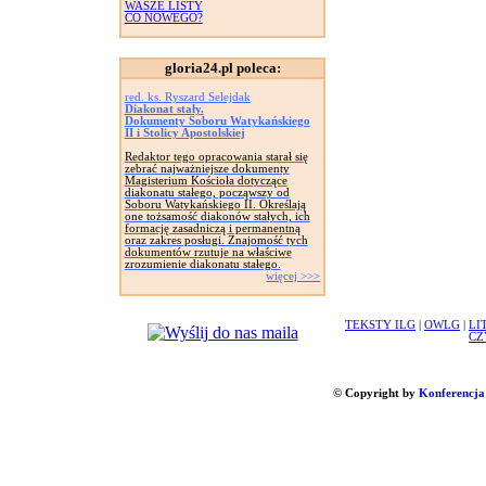
WASZE LISTY
CO NOWEGO?
gloria24.pl poleca:
red. ks. Ryszard Selejdak
Diakonat stały.
Dokumenty Soboru Watykańskiego
II i Stolicy Apostolskiej
Redaktor tego opracowania starał się
zebrać najważniejsze dokumenty
Magisterium Kościoła dotyczące
diakonatu stałego, począwszy od
Soboru Watykańskiego II. Określają
one tożsamość diakonów stałych, ich
formację zasadniczą i permanentną
oraz zakres posługi. Znajomość tych
dokumentów rzutuje na właściwe
zrozumienie diakonatu stałego.
więcej >>>
TEKSTY ILG
|
OWLG
|
LI
CZ
© Copyright by
Konferencja 