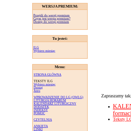
WERSJA PREMIUM:
Przejdź do wersji premium
Czym jest wersja premium?
Dostęp do wersji premium
Tu jesteś:
ILG
Wybierz miesiąc
Menu:
STRONA GŁÓWNA
TEKSTY ILG
Wybierz miesiąc
Dzisiaj
Jutro
Zapraszamy takż
WPROWADZENIE DO LG (OWLG)
LITURGIA HORARUM
KALENDARZ LITURGICZNY
KALE
DODATEK
INDEKSY
formac
POMOC
Teksty L
CZYTELNIA
ANKIETA
LINKI