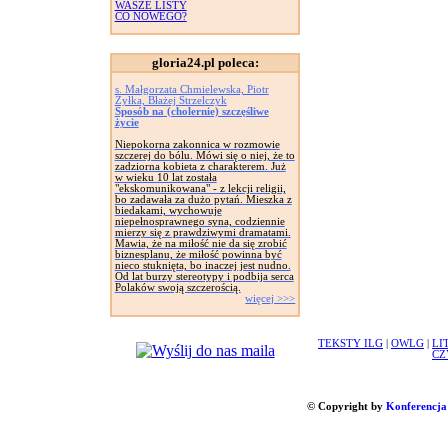
WASZE LISTY
CO NOWEGO?
gloria24.pl poleca:
s. Małgorzata Chmielewska, Piotr
Żyłka, Błażej Strzelczyk
Sposób na (cholernie) szczęśliwe
życie
Niepokorna zakonnica w rozmowie
szczerej do bólu. Mówi się o niej, że to
zadziorna kobieta z charakterem. Już
w wieku 10 lat została
"ekskomunikowana" - z lekcji religii,
bo zadawała za dużo pytań. Mieszka z
biedakami, wychowuje
niepełnosprawnego syna, codziennie
mierzy się z prawdziwymi dramatami.
Mawia, że na miłość nie da się zrobić
biznesplanu, że miłość powinna być
nieco stuknięta, bo inaczej jest nudno.
Od lat burzy stereotypy i podbija serca
Polaków swoją szczerością.
więcej >>>
TEKSTY ILG
|
OWLG
|
LI
CZ
© Copyright by
Konferencja 