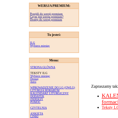
WERSJA PREMIUM:
Przejdź do wersji premium
Czym jest wersja premium?
Dostęp do wersji premium
Tu jesteś:
ILG
Wybierz miesiąc
Menu:
STRONA GŁÓWNA
TEKSTY ILG
Wybierz miesiąc
Dzisiaj
Jutro
Zapraszamy takż
WPROWADZENIE DO LG (OWLG)
LITURGIA HORARUM
KALENDARZ LITURGICZNY
KALE
DODATEK
INDEKSY
formac
POMOC
Teksty L
CZYTELNIA
ANKIETA
LINKI