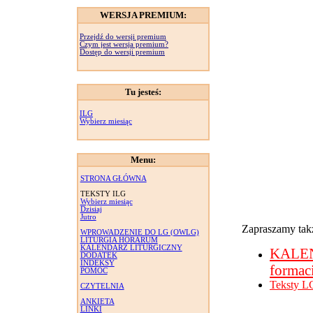
WERSJA PREMIUM:
Przejdź do wersji premium
Czym jest wersja premium?
Dostęp do wersji premium
Tu jesteś:
ILG
Wybierz miesiąc
Menu:
STRONA GŁÓWNA
TEKSTY ILG
Wybierz miesiąc
Dzisiaj
Jutro
Zapraszamy takż
WPROWADZENIE DO LG (OWLG)
LITURGIA HORARUM
KALENDARZ LITURGICZNY
KALE
DODATEK
INDEKSY
formac
POMOC
Teksty L
CZYTELNIA
ANKIETA
LINKI