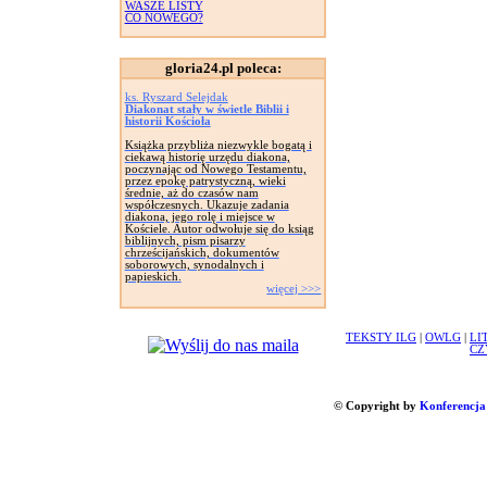
WASZE LISTY
CO NOWEGO?
gloria24.pl poleca:
ks. Ryszard Selejdak
Diakonat stały w świetle Biblii i
historii Kościoła
Książka przybliża niezwykle bogatą i
ciekawą historię urzędu diakona,
poczynając od Nowego Testamentu,
przez epokę patrystyczną, wieki
średnie, aż do czasów nam
współczesnych. Ukazuje zadania
diakona, jego rolę i miejsce w
Kościele. Autor odwołuje się do ksiąg
biblijnych, pism pisarzy
chrześcijańskich, dokumentów
soborowych, synodalnych i
papieskich.
więcej >>>
TEKSTY ILG
|
OWLG
|
LI
CZ
© Copyright by
Konferencja 