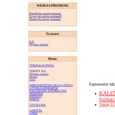
WERSJA PREMIUM:
Przejdź do wersji premium
Czym jest wersja premium?
Dostęp do wersji premium
Tu jesteś:
ILG
Wybierz miesiąc
Menu:
STRONA GŁÓWNA
TEKSTY ILG
Wybierz miesiąc
Dzisiaj
Jutro
Zapraszamy takż
WPROWADZENIE DO LG (OWLG)
LITURGIA HORARUM
KALENDARZ LITURGICZNY
KALE
DODATEK
INDEKSY
formac
POMOC
Teksty L
CZYTELNIA
ANKIETA
LINKI