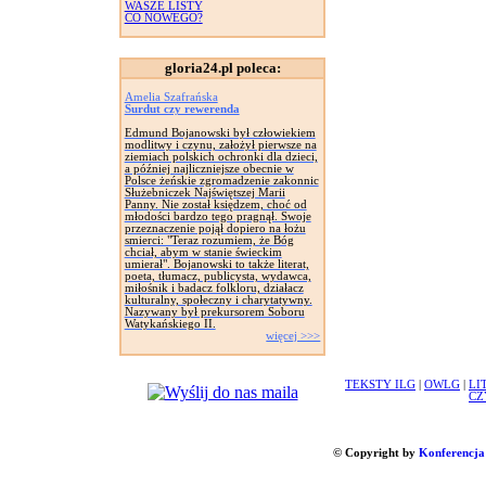
WASZE LISTY
CO NOWEGO?
gloria24.pl poleca:
Amelia Szafrańska
Surdut czy rewerenda
Edmund Bojanowski był człowiekiem
modlitwy i czynu, założył pierwsze na
ziemiach polskich ochronki dla dzieci,
a później najliczniejsze obecnie w
Polsce żeńskie zgromadzenie zakonnic
Służebniczek Najświętszej Marii
Panny. Nie został księdzem, choć od
młodości bardzo tego pragnął. Swoje
przeznaczenie pojął dopiero na łożu
smierci: "Teraz rozumiem, że Bóg
chciał, abym w stanie świeckim
umierał". Bojanowski to także literat,
poeta, tłumacz, publicysta, wydawca,
miłośnik i badacz folkloru, działacz
kulturalny, społeczny i charytatywny.
Nazywany był prekursorem Soboru
Watykańskiego II.
więcej >>>
TEKSTY ILG
|
OWLG
|
LI
CZ
© Copyright by
Konferencja 