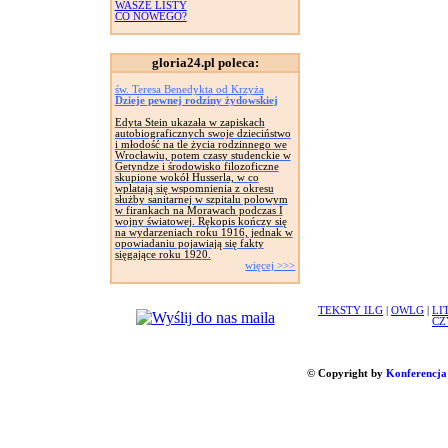
WASZE LISTY
CO NOWEGO?
gloria24.pl poleca:
św. Teresa Benedykta od Krzyża
Dzieje pewnej rodziny żydowskiej
Edyta Stein ukazała w zapiskach
autobiograficznych swoje dzieciństwo
i młodość na tle życia rodzinnego we
Wrocławiu, potem czasy studenckie w
Getyndze i środowisko filozoficzne
skupione wokół Husserla, w co
wplatają się wspomnienia z okresu
służby sanitarnej w szpitalu polowym
w firankach na Morawach podczas I
wojny światowej. Rękopis kończy się
na wydarzeniach roku 1916, jednak w
opowiadaniu pojawiają się fakty
sięgające roku 1920.
więcej >>>
TEKSTY ILG
|
OWLG
|
LI
CZ
© Copyright by
Konferencja 