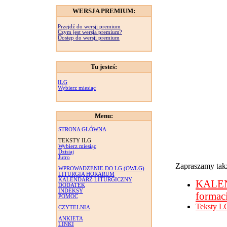
WERSJA PREMIUM:
Przejdź do wersji premium
Czym jest wersja premium?
Dostęp do wersji premium
Tu jesteś:
ILG
Wybierz miesiąc
Menu:
STRONA GŁÓWNA
TEKSTY ILG
Wybierz miesiąc
Dzisiaj
Jutro
Zapraszamy takż
WPROWADZENIE DO LG (OWLG)
LITURGIA HORARUM
KALENDARZ LITURGICZNY
KALE
DODATEK
INDEKSY
formac
POMOC
Teksty L
CZYTELNIA
ANKIETA
LINKI