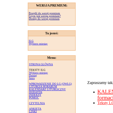
WERSJA PREMIUM:
Przejdź do wersji premium
Czym jest wersja premium?
Dostęp do wersji premium
Tu jesteś:
ILG
Wybierz miesiąc
Menu:
STRONA GŁÓWNA
TEKSTY ILG
Wybierz miesiąc
Dzisiaj
Jutro
Zapraszamy takż
WPROWADZENIE DO LG (OWLG)
LITURGIA HORARUM
KALENDARZ LITURGICZNY
KALE
DODATEK
INDEKSY
formac
POMOC
Teksty L
CZYTELNIA
ANKIETA
LINKI