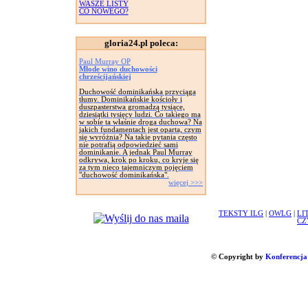
WASZE LISTY
CO NOWEGO?
gloria24.pl poleca:
Paul Murray OP
Młode wino duchowości
chrześcijańskiej
Duchowość dominikańska przyciąga
tłumy. Dominikańskie kościoły i
duszpasterstwa gromadzą tysiące,
dziesiątki tysięcy ludzi. Co takiego ma
w sobie ta właśnie droga duchowa? Na
jakich fundamentach jest oparta, czym
się wyróżnia? Na takie pytania często
nie potrafią odpowiedzieć sami
dominikanie. A jednak Paul Murray
odkrywa, krok po kroku, co kryje się
za tym nieco tajemniczym pojęciem
"duchowość dominikańska".
więcej >>>
TEKSTY ILG
|
OWLG
|
LI
CZ
© Copyright by
Konferencja 