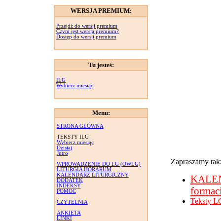
WERSJA PREMIUM:
Przejdź do wersji premium
Czym jest wersja premium?
Dostęp do wersji premium
Tu jesteś:
ILG
Wybierz miesiąc
Menu:
STRONA GŁÓWNA
TEKSTY ILG
Wybierz miesiąc
Dzisiaj
Jutro
Zapraszamy takż
WPROWADZENIE DO LG (OWLG)
LITURGIA HORARUM
KALENDARZ LITURGICZNY
KALE
DODATEK
INDEKSY
formac
POMOC
Teksty L
CZYTELNIA
ANKIETA
LINKI