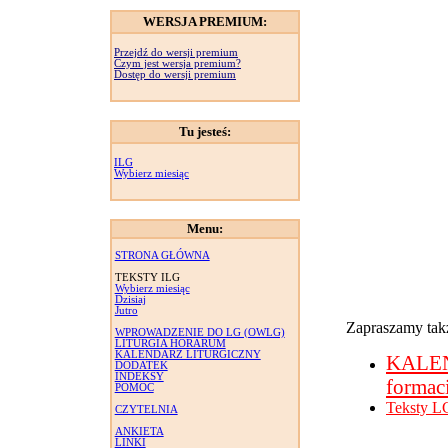
WERSJA PREMIUM:
Przejdź do wersji premium
Czym jest wersja premium?
Dostęp do wersji premium
Tu jesteś:
ILG
Wybierz miesiąc
Menu:
STRONA GŁÓWNA
TEKSTY ILG
Wybierz miesiąc
Dzisiaj
Jutro
Zapraszamy takż
WPROWADZENIE DO LG (OWLG)
LITURGIA HORARUM
KALENDARZ LITURGICZNY
KALE
DODATEK
INDEKSY
formac
POMOC
Teksty L
CZYTELNIA
ANKIETA
LINKI