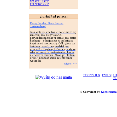
WASZE LISTY
CO NOWEGO?
gloria24.pl poleca:
Doug Bender, Dave Sterrett
Jestem drugi
Jeśli wątpisz, czy twoje życie może się
zmienić, czy kiedykolwiek
doświadczysz pokoju serca i czy jesteś
kochany - odnajdziesz w tej książce
inspirację i motywację. Odkryjesz, że
źródłem prawdziwej nadziei jest
przyjaźń z Bogiem, która wiąże się ze
zdecydowanym postawieniem Go na
pierwszym miejscu. Mówiąc: "Jestem
drugi", poznasz smak autentycznej
wolności.
więcej >>>
TEKSTY ILG
|
OWLG
|
LI
CZ
© Copyright by
Konferencja 