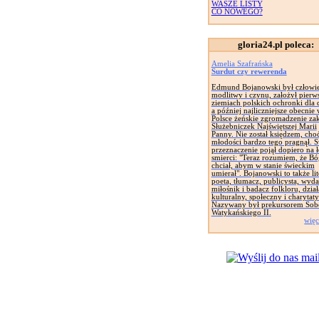
WASZE LISTY
CO NOWEGO?
gloria24.pl poleca:
Amelia Szafrańska
Surdut czy rewerenda
Edmund Bojanowski był człowi
modlitwy i czynu, założył pierw
ziemiach polskich ochronki dla d
a później najliczniejsze obecnie
Polsce żeńskie zgromadzenie za
Służebniczek Najświętszej Marii
Panny. Nie został księdzem, cho
młodości bardzo tego pragnął. 
przeznaczenie pojął dopiero na 
smierci: "Teraz rozumiem, że Bó
chciał, abym w stanie świeckim
umierał". Bojanowski to także lit
poeta, tłumacz, publicysta, wyd
miłośnik i badacz folkloru, dział
kulturalny, społeczny i charytat
Nazywany był prekursorem Sob
Watykańskiego II.
więc