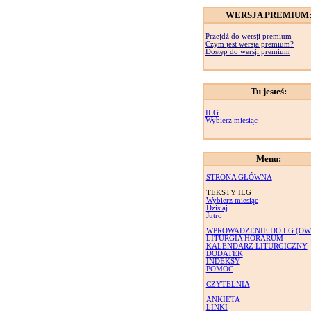
WERSJA PREMIUM
Przejdź do wersji premium
Czym jest wersja premium?
Dostęp do wersji premium
Tu jesteś:
ILG
Wybierz miesiąc
Menu:
STRONA GŁÓWNA
TEKSTY ILG
Wybierz miesiąc
Dzisiaj
Jutro
WPROWADZENIE DO LG (OW
LITURGIA HORARUM
KALENDARZ LITURGICZNY
DODATEK
INDEKSY
POMOC
CZYTELNIA
ANKIETA
LINKI