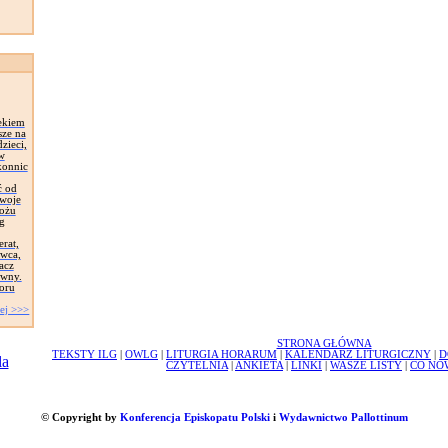
ekiem
sze na
zieci,
 w
konnic
ć od
Swoje
łożu
g
erat,
awca,
acz
ywny.
oru
ej >>>
STRONA GŁÓWNA
TEKSTY ILG
|
OWLG
|
LITURGIA HORARUM
|
KALENDARZ LITURGICZNY
|
D
CZYTELNIA
|
ANKIETA
|
LINKI
|
WASZE LISTY
|
CO NO
© Copyright by
Konferencja Episkopatu Polski
i
Wydawnictwo Pallottinum