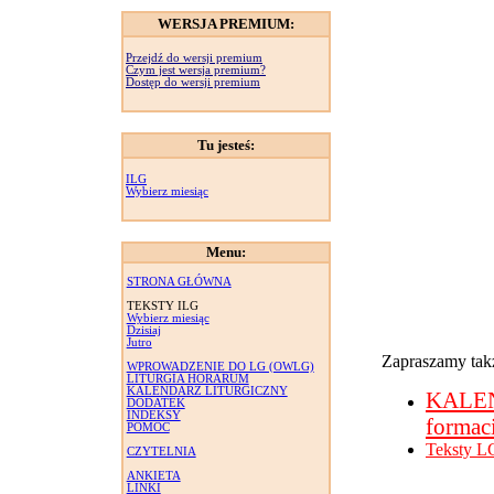
WERSJA PREMIUM:
Przejdź do wersji premium
Czym jest wersja premium?
Dostęp do wersji premium
Tu jesteś:
ILG
Wybierz miesiąc
Menu:
STRONA GŁÓWNA
TEKSTY ILG
Wybierz miesiąc
Dzisiaj
Jutro
Zapraszamy takż
WPROWADZENIE DO LG (OWLG)
LITURGIA HORARUM
KALENDARZ LITURGICZNY
KALE
DODATEK
INDEKSY
formac
POMOC
Teksty L
CZYTELNIA
ANKIETA
LINKI