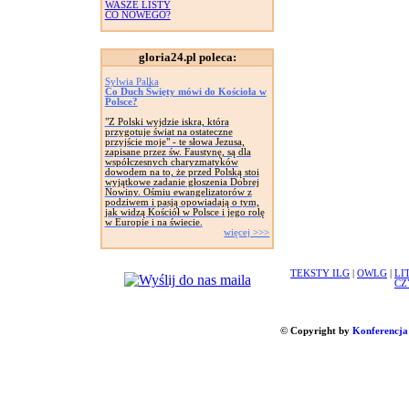
WASZE LISTY
CO NOWEGO?
gloria24.pl poleca:
Sylwia Palka
Co Duch Święty mówi do Kościoła w
Polsce?
"Z Polski wyjdzie iskra, która
przygotuje świat na ostateczne
przyjście moje" - te słowa Jezusa,
zapisane przez św. Faustynę, są dla
współczesnych charyzmatyków
dowodem na to, że przed Polską stoi
wyjątkowe zadanie głoszenia Dobrej
Nowiny. Ośmiu ewangelizatorów z
podziwem i pasją opowiadają o tym,
jak widzą Kościół w Polsce i jego rolę
w Europie i na świecie.
więcej >>>
TEKSTY ILG
|
OWLG
|
LI
CZ
© Copyright by
Konferencja 