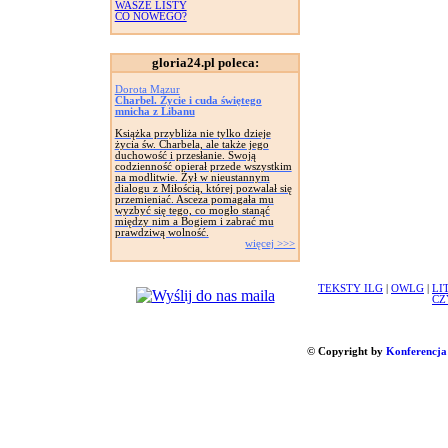
WASZE LISTY
CO NOWEGO?
gloria24.pl poleca:
Dorota Mazur
Charbel. Życie i cuda świętego
mnicha z Libanu
Książka przybliża nie tylko dzieje
życia św. Charbela, ale także jego
duchowość i przesłanie. Swoją
codzienność opierał przede wszystkim
na modlitwie. Żył w nieustannym
dialogu z Miłością, której pozwalał się
przemieniać. Asceza pomagała mu
wyzbyć się tego, co mogło stanąć
między nim a Bogiem i zabrać mu
prawdziwą wolność.
więcej >>>
TEKSTY ILG
|
OWLG
|
LI
CZ
© Copyright by
Konferencja 