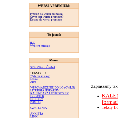
WERSJA PREMIUM:
Przejdź do wersji premium
Czym jest wersja premium?
Dostęp do wersji premium
Tu jesteś:
ILG
Wybierz miesiąc
Menu:
STRONA GŁÓWNA
TEKSTY ILG
Wybierz miesiąc
Dzisiaj
Jutro
Zapraszamy takż
WPROWADZENIE DO LG (OWLG)
LITURGIA HORARUM
KALENDARZ LITURGICZNY
KALE
DODATEK
INDEKSY
formac
POMOC
Teksty L
CZYTELNIA
ANKIETA
LINKI