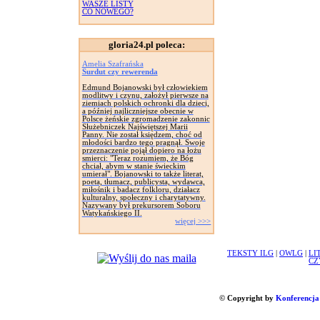
WASZE LISTY
CO NOWEGO?
gloria24.pl poleca:
Amelia Szafrańska
Surdut czy rewerenda
Edmund Bojanowski był człowiekiem
modlitwy i czynu, założył pierwsze na
ziemiach polskich ochronki dla dzieci,
a później najliczniejsze obecnie w
Polsce żeńskie zgromadzenie zakonnic
Służebniczek Najświętszej Marii
Panny. Nie został księdzem, choć od
młodości bardzo tego pragnął. Swoje
przeznaczenie pojął dopiero na łożu
smierci: "Teraz rozumiem, że Bóg
chciał, abym w stanie świeckim
umierał". Bojanowski to także literat,
poeta, tłumacz, publicysta, wydawca,
miłośnik i badacz folkloru, działacz
kulturalny, społeczny i charytatywny.
Nazywany był prekursorem Soboru
Watykańskiego II.
więcej >>>
TEKSTY ILG
|
OWLG
|
LI
CZ
© Copyright by
Konferencja 