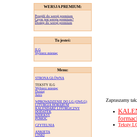
WERSJA PREMIUM:
Przejdź do wersji premium
Czym jest wersja premium?
Dostęp do wersji premium
Tu jesteś:
ILG
Wybierz miesiąc
Menu:
STRONA GŁÓWNA
TEKSTY ILG
Wybierz miesiąc
Dzisiaj
Jutro
Zapraszamy takż
WPROWADZENIE DO LG (OWLG)
LITURGIA HORARUM
KALENDARZ LITURGICZNY
KALE
DODATEK
INDEKSY
formac
POMOC
Teksty L
CZYTELNIA
ANKIETA
LINKI