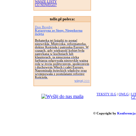
WASZE LISTY
CO NOWEGO?
tolle.pl poleca:
Don Brophy
Katarzyna ze Sieny. Niepokorna
święta
Bohaterka tej książki to postać
niezwykła. Mistyczka, reformatorka,
doktor Kościoła i patronka Europy. W
czasach, gdy większość kobiet była
zamykana w kuchniach lub
klasztorach, ta nieuczona córka
farbiarza odgrywała niezwykle ważną
rolę w życiu politycznym, społecznym
i duchowym Włoch i całej Europy.
Napominała świeckich władców oraz
występowała z postulatami reformy
Kościoła.
więcej >>>
TEKSTY ILG
|
OWLG
|
LI
CZ
© Copyright by
Konferencja 