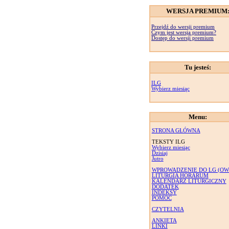
WERSJA PREMIUM
Przejdź do wersji premium
Czym jest wersja premium?
Dostęp do wersji premium
Tu jesteś:
ILG
Wybierz miesiąc
Menu:
STRONA GŁÓWNA
TEKSTY ILG
Wybierz miesiąc
Dzisiaj
Jutro
WPROWADZENIE DO LG (OW
LITURGIA HORARUM
KALENDARZ LITURGICZNY
DODATEK
INDEKSY
POMOC
CZYTELNIA
ANKIETA
LINKI