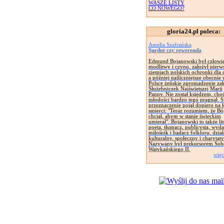
WASZE LISTY
CO NOWEGO?
gloria24.pl poleca:
Amelia Szafrańska
Surdut czy rewerenda
Edmund Bojanowski był człowi
modlitwy i czynu, założył pierw
ziemiach polskich ochronki dla d
a później najliczniejsze obecnie
Polsce żeńskie zgromadzenie za
Służebniczek Najświętszej Marii
Panny. Nie został księdzem, cho
młodości bardzo tego pragnął. 
przeznaczenie pojął dopiero na 
smierci: "Teraz rozumiem, że Bó
chciał, abym w stanie świeckim
umierał". Bojanowski to także lit
poeta, tłumacz, publicysta, wyd
miłośnik i badacz folkloru, dział
kulturalny, społeczny i charytat
Nazywany był prekursorem Sob
Watykańskiego II.
więc