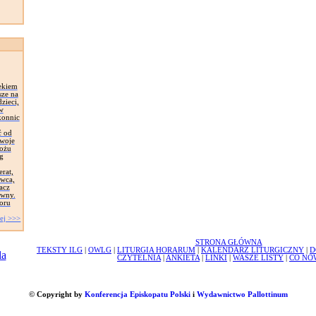
ekiem
sze na
zieci,
 w
konnic
ć od
Swoje
łożu
g
erat,
awca,
acz
ywny.
oru
ej >>>
STRONA GŁÓWNA
TEKSTY ILG
|
OWLG
|
LITURGIA HORARUM
|
KALENDARZ LITURGICZNY
|
D
CZYTELNIA
|
ANKIETA
|
LINKI
|
WASZE LISTY
|
CO NO
© Copyright by
Konferencja Episkopatu Polski
i
Wydawnictwo Pallottinum