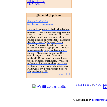
WASZE LISTY
CO NOWEGO?
gloria24.pl poleca:
Amelia Szafrańska
Surdut czy rewerenda
Edmund Bojanowski był człowiekiem
modlitwy i czynu, założył pierwsze na
ziemiach polskich ochronki dla dzieci,
a później najliczniejsze obecnie w
Polsce żeńskie zgromadzenie zakonnic
Służebniczek Najświętszej Marii
Panny. Nie został księdzem, choć od
młodości bardzo tego pragnął. Swoje
przeznaczenie pojął dopiero na łożu
smierci: "Teraz rozumiem, że Bóg
chciał, abym w stanie świeckim
umierał". Bojanowski to także literat,
poeta, tłumacz, publicysta, wydawca,
miłośnik i badacz folkloru, działacz
kulturalny, społeczny i charytatywny.
Nazywany był prekursorem Soboru
Watykańskiego II.
więcej >>>
TEKSTY ILG
|
OWLG
|
LI
CZ
© Copyright by
Konferencja 