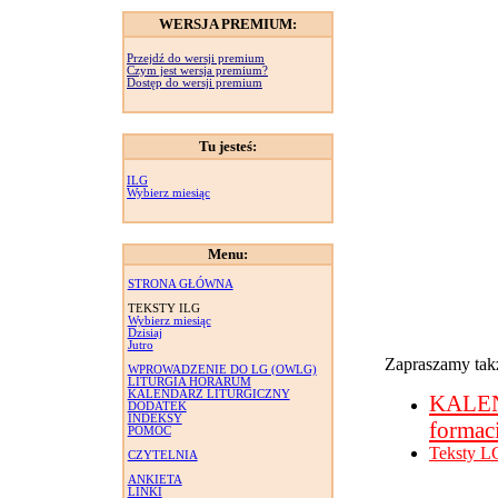
WERSJA PREMIUM:
Przejdź do wersji premium
Czym jest wersja premium?
Dostęp do wersji premium
Tu jesteś:
ILG
Wybierz miesiąc
Menu:
STRONA GŁÓWNA
TEKSTY ILG
Wybierz miesiąc
Dzisiaj
Jutro
Zapraszamy takż
WPROWADZENIE DO LG (OWLG)
LITURGIA HORARUM
KALENDARZ LITURGICZNY
KALE
DODATEK
INDEKSY
formac
POMOC
Teksty L
CZYTELNIA
ANKIETA
LINKI