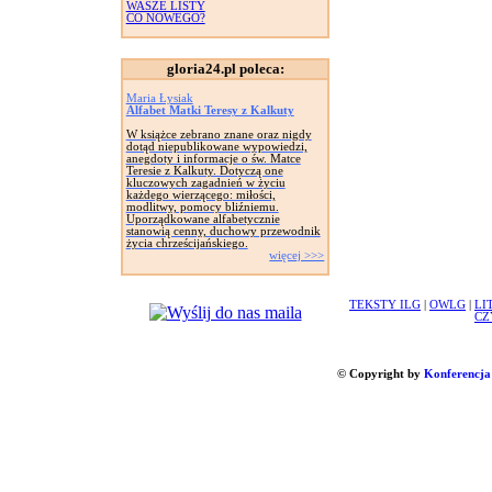
WASZE LISTY
CO NOWEGO?
gloria24.pl poleca:
Maria Łysiak
Alfabet Matki Teresy z Kalkuty
W książce zebrano znane oraz nigdy
dotąd niepublikowane wypowiedzi,
anegdoty i informacje o św. Matce
Teresie z Kalkuty. Dotyczą one
kluczowych zagadnień w życiu
każdego wierzącego: miłości,
modlitwy, pomocy bliźniemu.
Uporządkowane alfabetycznie
stanowią cenny, duchowy przewodnik
życia chrześcijańskiego.
więcej >>>
TEKSTY ILG
|
OWLG
|
LI
CZ
© Copyright by
Konferencja 