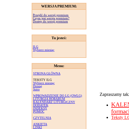
WERSJA PREMIUM:
Przejdź do wersji premium
Czym jest wersja premium?
Dostęp do wersji premium
Tu jesteś:
ILG
Wybierz miesiąc
Menu:
STRONA GŁÓWNA
TEKSTY ILG
Wybierz miesiąc
Dzisiaj
Jutro
Zapraszamy takż
WPROWADZENIE DO LG (OWLG)
LITURGIA HORARUM
KALENDARZ LITURGICZNY
KALE
DODATEK
INDEKSY
formac
POMOC
Teksty L
CZYTELNIA
ANKIETA
LINKI