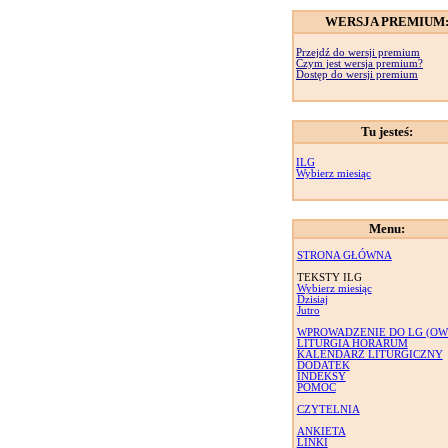
WERSJA PREMIUM
Przejdź do wersji premium
Czym jest wersja premium?
Dostęp do wersji premium
Tu jesteś:
ILG
Wybierz miesiąc
Menu:
STRONA GŁÓWNA
TEKSTY ILG
Wybierz miesiąc
Dzisiaj
Jutro
WPROWADZENIE DO LG (OW
LITURGIA HORARUM
KALENDARZ LITURGICZNY
DODATEK
INDEKSY
POMOC
CZYTELNIA
ANKIETA
LINKI