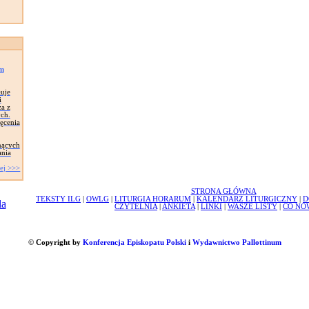
im
łuje
i
a z
ych.
ęcenia
nących
ania
ej >>>
STRONA GŁÓWNA
TEKSTY ILG
|
OWLG
|
LITURGIA HORARUM
|
KALENDARZ LITURGICZNY
|
D
CZYTELNIA
|
ANKIETA
|
LINKI
|
WASZE LISTY
|
CO NO
© Copyright by
Konferencja Episkopatu Polski
i
Wydawnictwo Pallottinum