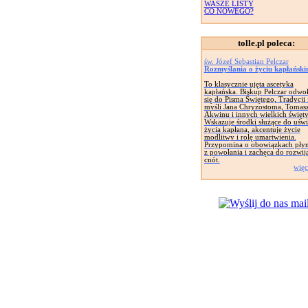
WASZE LISTY
CO NOWEGO?
tolle.pl poleca:
św. Józef Sebastian Pelczar
Rozmyślania o życiu kapłańsk
To klasycznie ujęta ascetyka
kapłańska. Biskup Pelczar odwo
się do Pisma Świętego, Tradycji 
myśli Jana Chryzostoma, Tomasz
Akwinu i innych wielkich święt
Wskazuje środki służące do uświ
życia kapłana, akcentuje życie
modlitwy i rolę umartwienia.
Przypomina o obowiązkach pły
z powołania i zachęca do rozwij
cnót.
więc