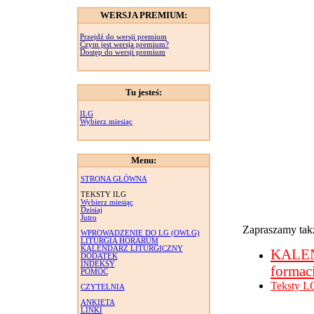
WERSJA PREMIUM:
Przejdź do wersji premium
Czym jest wersja premium?
Dostęp do wersji premium
Tu jesteś:
ILG
Wybierz miesiąc
Menu:
STRONA GŁÓWNA
TEKSTY ILG
Wybierz miesiąc
Dzisiaj
Jutro
Zapraszamy takż
WPROWADZENIE DO LG (OWLG)
LITURGIA HORARUM
KALENDARZ LITURGICZNY
KALE
DODATEK
INDEKSY
formac
POMOC
Teksty L
CZYTELNIA
ANKIETA
LINKI