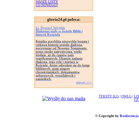
WASZE LISTY
CO NOWEGO?
gloria24.pl poleca:
ks. Ryszard Selejdak
Diakonat stały w świetle Biblii i
historii Kościoła
Książka przybliża niezwykle bogatą i
ciekawą historię urzędu diakona,
poczynając od Nowego Testamentu,
przez epokę patrystyczną, wieki
średnie, aż do czasów nam
współczesnych. Ukazuje zadania
diakona, jego rolę i miejsce w
Kościele. Autor odwołuje się do ksiąg
biblijnych, pism pisarzy
chrześcijańskich, dokumentów
soborowych, synodalnych i
papieskich.
więcej >>>
TEKSTY ILG
|
OWLG
|
LI
CZ
© Copyright by
Konferencja 