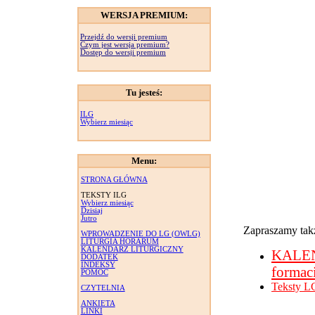
WERSJA PREMIUM:
Przejdź do wersji premium
Czym jest wersja premium?
Dostęp do wersji premium
Tu jesteś:
ILG
Wybierz miesiąc
Menu:
STRONA GŁÓWNA
TEKSTY ILG
Wybierz miesiąc
Dzisiaj
Jutro
Zapraszamy takż
WPROWADZENIE DO LG (OWLG)
LITURGIA HORARUM
KALENDARZ LITURGICZNY
KALE
DODATEK
INDEKSY
formac
POMOC
Teksty L
CZYTELNIA
ANKIETA
LINKI