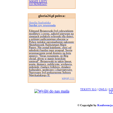
WASZE LISTY
CO NOWEGO?
gloria24.pl poleca:
Amelia Szafrańska
Surdut czy rewerenda
Edmund Bojanowski był człowiekiem
modlitwy i czynu, założył pierwsze na
ziemiach polskich ochronki dla dzieci,
a później najliczniejsze obecnie w
Polsce żeńskie zgromadzenie zakonnic
Służebniczek Najświętszej Marii
Panny. Nie został księdzem, choć od
młodości bardzo tego pragnął. Swoje
przeznaczenie pojął dopiero na łożu
smierci: "Teraz rozumiem, że Bóg
chciał, abym w stanie świeckim
umierał". Bojanowski to także literat,
poeta, tłumacz, publicysta, wydawca,
miłośnik i badacz folkloru, działacz
kulturalny, społeczny i charytatywny.
Nazywany był prekursorem Soboru
Watykańskiego II.
więcej >>>
TEKSTY ILG
|
OWLG
|
LI
CZ
© Copyright by
Konferencja 