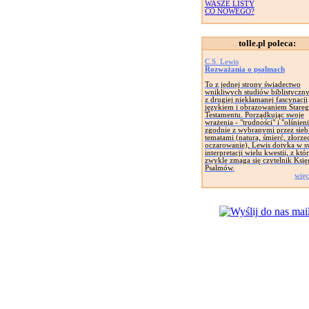
WASZE LISTY
CO NOWEGO?
tolle.pl poleca:
C.S. Lewis
Rozważania o psalmach
To z jednej strony świadectwo
wnikliwych studiów biblistyczny
z drugiej niekłamanej fascynacji
językiem i obrazowaniem Stare
Testamentu. Porządkując swoje
wrażenia - "trudności" i "olśnieni
zgodnie z wybranymi przez sieb
tematami (natura, śmierć, złorze
oczarowanie), Lewis dotyka w s
interpretacji wielu kwestii, z któ
zwykle zmaga się czytelnik Księ
Psalmów.
więc