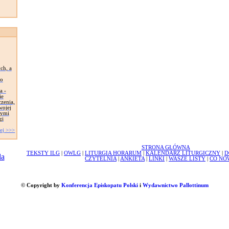
ch, a
go
a -
ie
czenia,
wojej
rymi
gi
ej >>>
STRONA GŁÓWNA
TEKSTY ILG
|
OWLG
|
LITURGIA HORARUM
|
KALENDARZ LITURGICZNY
|
D
CZYTELNIA
|
ANKIETA
|
LINKI
|
WASZE LISTY
|
CO NO
© Copyright by
Konferencja Episkopatu Polski
i
Wydawnictwo Pallottinum