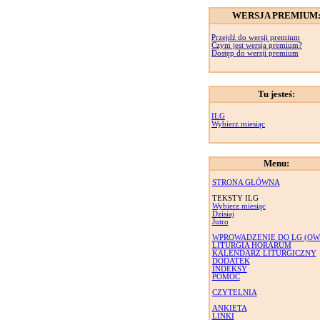
WERSJA PREMIUM
Przejdź do wersji premium
Czym jest wersja premium?
Dostęp do wersji premium
Tu jesteś:
ILG
Wybierz miesiąc
Menu:
STRONA GŁÓWNA
TEKSTY ILG
Wybierz miesiąc
Dzisiaj
Jutro
WPROWADZENIE DO LG (OW
LITURGIA HORARUM
KALENDARZ LITURGICZNY
DODATEK
INDEKSY
POMOC
CZYTELNIA
ANKIETA
LINKI