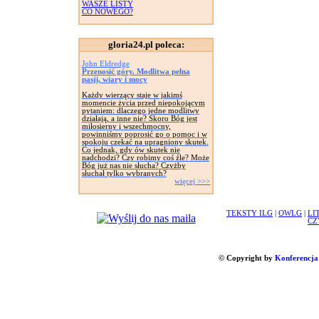
WASZE LISTY
CO NOWEGO?
gloria24.pl poleca:
John Eldredge
Przenosić góry. Modlitwa pełna
pasji, wiary i mocy
Każdy wierzący staje w jakimś
momencie życia przed niepokojącym
pytaniem: dlaczego jedne modlitwy
działają, a inne nie? Skoro Bóg jest
miłosierny i wszechmocny,
powinniśmy poprosić go o pomoc i w
spokoju czekać na upragniony skutek.
Co jednak, gdy ów skutek nie
nadchodzi? Czy robimy coś źle? Może
Bóg już nas nie słucha? Czyżby
słuchał tylko wybranych?
więcej >>>
TEKSTY ILG
|
OWLG
|
LI
CZ
© Copyright by
Konferencja 