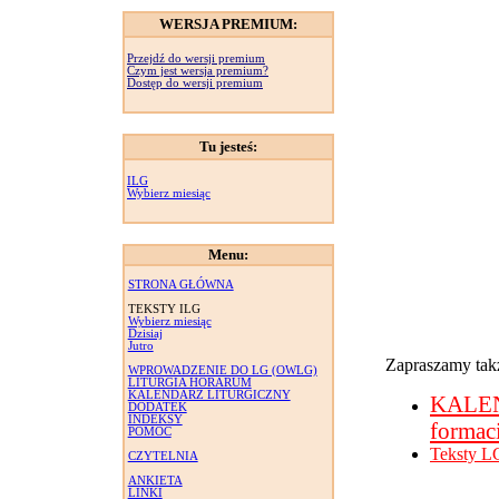
WERSJA PREMIUM:
Przejdź do wersji premium
Czym jest wersja premium?
Dostęp do wersji premium
Tu jesteś:
ILG
Wybierz miesiąc
Menu:
STRONA GŁÓWNA
TEKSTY ILG
Wybierz miesiąc
Dzisiaj
Jutro
Zapraszamy takż
WPROWADZENIE DO LG (OWLG)
LITURGIA HORARUM
KALENDARZ LITURGICZNY
KALE
DODATEK
INDEKSY
formac
POMOC
Teksty L
CZYTELNIA
ANKIETA
LINKI