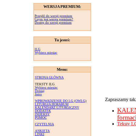
WERSJA PREMIUM:
Przejdź do wersji premium
Czym jest wersja premium?
Dostęp do wersji premium
Tu jesteś:
ILG
Wybierz miesiąc
Menu:
STRONA GŁÓWNA
TEKSTY ILG
Wybierz miesiąc
Dzisiaj
Jutro
Zapraszamy takż
WPROWADZENIE DO LG (OWLG)
LITURGIA HORARUM
KALENDARZ LITURGICZNY
KALE
DODATEK
INDEKSY
formac
POMOC
Teksty L
CZYTELNIA
ANKIETA
LINKI