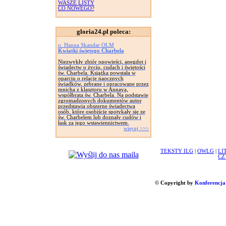
WASZE LISTY
CO NOWEGO?
gloria24.pl poleca:
o. Hanna Skandar OLM
Kwiatki świętego Charbela
Niezwykły zbiór opowieści, anegdot i
świadectw o życiu, cudach i świętości
św. Charbela. Książka powstała w
oparciu o relacje naocznych
świadków, zebrane i opracowane przez
mnicha z klasztoru w Annaya,
współbrata św. Charbela. Na podstawie
zgromadzonych dokumentów autor
przedstawia obszerne świadectwa
osób, które osobiście spotykały się ze
św. Charbelem lub doznały cudów i
łask za jego wstawiennictwem.
więcej >>>
TEKSTY ILG
|
OWLG
|
LI
CZ
© Copyright by
Konferencja 