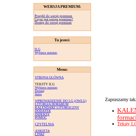
WERSJA PREMIUM:
Przejdź do wersji premium
Czym jest wersja premium?
Dostęp do wersji premium
Tu jesteś:
ILG
Wybierz miesiąc
Menu:
STRONA GŁÓWNA
TEKSTY ILG
Wybierz miesiąc
Dzisiaj
Jutro
Zapraszamy takż
WPROWADZENIE DO LG (OWLG)
LITURGIA HORARUM
KALENDARZ LITURGICZNY
KALE
DODATEK
INDEKSY
formac
POMOC
Teksty L
CZYTELNIA
ANKIETA
LINKI