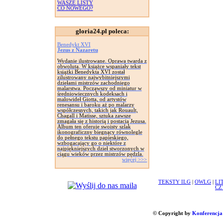
WASZE LISTY
CO NOWEGO?
gloria24.pl poleca:
Benedykt XVI
Jezus z Nazaretu
Wydanie ilustrowane. Oprawa twarda z
obwolutą. W książce wspaniały tekst
książki Benedykta XVI został
zilustrowany najwybitniejszymi
dziełami mistrzów zachodniego
malarstwa. Począwszy od miniatur w
średniowiecznych kodeksach i
malowideł Giotta, od artystów
renesansu i baroku aż po malarzy
współczesnych, takich jak Rouault,
Chagall i Matisse, sztuka zawsze
zmagała się z historią i postacią Jezusa.
Album ten oferuje swoisty szlak
ikonograficzny biegnący równolegle
do pełnego tekstu papieskiego,
wzbogacający go o niektóre z
najpiękniejszych dzieł stworzonych w
ciągu wieków przez mistrzów pędzla.
więcej >>>
TEKSTY ILG
|
OWLG
|
LI
CZ
© Copyright by
Konferencja 