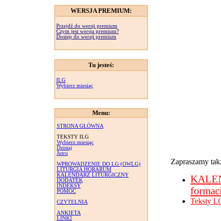
WERSJA PREMIUM:
Przejdź do wersji premium
Czym jest wersja premium?
Dostęp do wersji premium
Tu jesteś:
ILG
Wybierz miesiąc
Menu:
STRONA GŁÓWNA
TEKSTY ILG
Wybierz miesiąc
Dzisiaj
Jutro
Zapraszamy takż
WPROWADZENIE DO LG (OWLG)
LITURGIA HORARUM
KALENDARZ LITURGICZNY
KALE
DODATEK
INDEKSY
formac
POMOC
Teksty L
CZYTELNIA
ANKIETA
LINKI