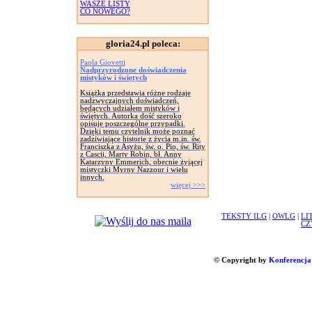
WASZE LISTY
CO NOWEGO?
gloria24.pl poleca:
Paola Giovetti
Nadprzyrodzone doświadczenia
mistyków i świętych
Książka przedstawia różne rodzaje
nadzwyczajnych doświadczeń,
będących udziałem mistyków i
świętych. Autorka dość szeroko
opisuje poszczególne przypadki.
Dzięki temu czytelnik może poznać
zadziwiające historie z życia m.in. św.
Franciszka z Asyżu, św. o. Pio, św. Rity
z Cascii, Marty Robin, bł. Anny
Katarzyny Emmerich, obecnie żyjącej
mistyczki Myrny Nazzour i wielu
innych.
więcej >>>
TEKSTY ILG
|
OWLG
|
LI
CZ
© Copyright by
Konferencja 