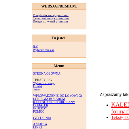
WERSJA PREMIUM:
Przejdź do wersji premium
Czym jest wersja premium?
Dostęp do wersji premium
Tu jesteś:
ILG
Wybierz miesiąc
Menu:
STRONA GŁÓWNA
TEKSTY ILG
Wybierz miesiąc
Dzisiaj
Jutro
Zapraszamy takż
WPROWADZENIE DO LG (OWLG)
LITURGIA HORARUM
KALENDARZ LITURGICZNY
KALE
DODATEK
INDEKSY
formac
POMOC
Teksty L
CZYTELNIA
ANKIETA
LINKI