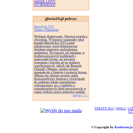
WASZE LISTY
CO NOWEGO?
gloria24.pl poleca:
Benedykt XVI
Jezus z Nazaretu
Wydanie ilustrowane. Oprawa twarda z
obwolutą. W książce wspaniały tekst
książki Benedykta XVI został
zilustrowany najwybitniejszymi
dziełami mistrzów zachodniego
malarstwa. Począwszy od miniatur w
średniowiecznych kodeksach i
malowideł Giotta, od artystów
renesansu i baroku aż po malarzy
współczesnych, takich jak Rouault,
Chagall i Matisse, sztuka zawsze
zmagała się z historią i postacią Jezusa.
Album ten oferuje swoisty szlak
ikonograficzny biegnący równolegle
do pełnego tekstu papieskiego,
wzbogacający go o niektóre z
najpiękniejszych dzieł stworzonych w
ciągu wieków przez mistrzów pędzla.
więcej >>>
TEKSTY ILG
|
OWLG
|
LI
CZ
© Copyright by
Konferencja 