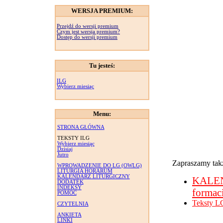
WERSJA PREMIUM:
Przejdź do wersji premium
Czym jest wersja premium?
Dostęp do wersji premium
Tu jesteś:
ILG
Wybierz miesiąc
Menu:
STRONA GŁÓWNA
TEKSTY ILG
Wybierz miesiąc
Dzisiaj
Jutro
Zapraszamy takż
WPROWADZENIE DO LG (OWLG)
LITURGIA HORARUM
KALENDARZ LITURGICZNY
KALE
DODATEK
INDEKSY
formac
POMOC
Teksty L
CZYTELNIA
ANKIETA
LINKI