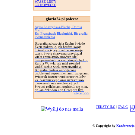
WASZE LISTY
CO NOWEGO?
gloria24.pl poleca:
Agata Adaszyńska-Blacha, Dorota
Mazur
Ks. Franciszek Blachnicki. Biografia
i wspomnienia
Biografia założyciela Ruchu Światło-
Życie pokazuje, jak bardzo swoją
działalnością wyprzedzał on swoje
czasy. Swoją charyzmą przyciągał
wielu entuzjastów nowych idei
duszpasterskich, wśród których był bp
Karola Wojtyła, ale miał również
wokół siebie wielu przeciwników.
Biografia została wzbogacona
osobistymi wspomnieniami i zdjęciami
żyjących jeszcze współpracowników
ks. Blachnickiego oraz uczestników
pierwszych oaz rekolekcyjnych.
Swoimi refleksjami podzielili się m.in.
bp Jan Szkodoń i bp Grzegorz Ryś.
więcej >>>
TEKSTY ILG
|
OWLG
|
LI
CZ
© Copyright by
Konferencja 